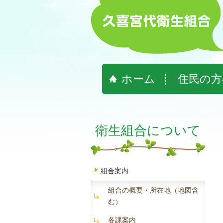
ホーム
住民の方
衛生組合について
組合案内
組合の概要・所在地（地図含
む）
各課案内