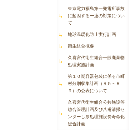
東京電力福島第一発電所事故
に起因する一連の対策につい
て
地球温暖化防止実行計画
衛生組合概要
久喜宮代衛生組合一般廃棄物
処理実施計画
第１０期容器包装に係る市町
村分別収集計画（Ｒ５～Ｒ
９）の公表について
久喜宮代衛生組合公共施設等
総合管理計画及び八甫清掃セ
ンターし尿処理施設長寿命化
総合計画