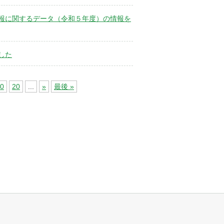
報に関するデータ（令和５年度）の情報を
した
0
20
...
»
最後 »