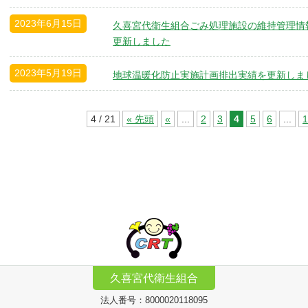
2023年6月15日
久喜宮代衛生組合ごみ処理施設の維持管理情
更新しました
2023年5月19日
地球温暖化防止実施計画排出実績を更新しま
4 / 21
« 先頭
«
...
2
3
4
5
6
...
1
久喜宮代衛生組合
法人番号：8000020118095