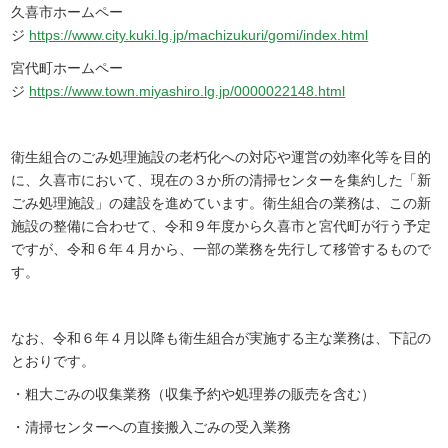
久喜市ホームペー
ジ
https://www.city.kuki.lg.jp/machizukuri/gomi/index.html
宮代町ホームペー
ジ
https://www.town.miyashiro.lg.jp/0000022148.html
衛生組合のごみ処理施設の老朽化への対応や運営の効率化等を目的
に、久喜市において、現在の３か所の清掃センターを集約した「新
ごみ処理施設」の建設を進めています。衛生組合の業務は、この新
施設の整備に合わせて、令和９年度から久喜市と宮代町が行う予定
ですが、令和６年４月から、一部の業務を先行して移管するもので
す。
なお、令和６年４月以降も衛生組合が実施する主な業務は、下記の
とおりです。
・粗大ごみの収集業務（収集予約や処理券の販売を含む）
・清掃センターへの直接搬入ごみの受入業務